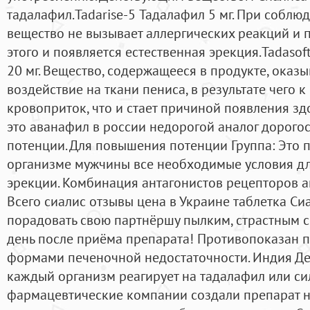
тадалафил.Tadarise-5 Тадалафил 5 мг. При собл
вещество не вызывает аллергических реакций и 
этого и появляется естественная эрекция.Tadasof
20 мг. Вещество, содержащееся в продукте, оказ
воздействие на ткани пениса, в результате чего 
кровоприток, что и стает причиной появления з
это аванафил в россии недорогой аналог дорого
потенции. Для повышения потенции Группа: Это п
организме мужчины все необходимые условия д
эрекции. Комбинация антагонистов рецепторов ан
Всего сиалис отзывы цена в Украине таблетка Си
порадовать свою партнёршу пылким, страстным 
день после приёма препарата! Противопоказан 
формами печеночной недостаточности. Индия Де
каждый организм реагирует на тадалафил или си
фармацевтические компании создали препарат н