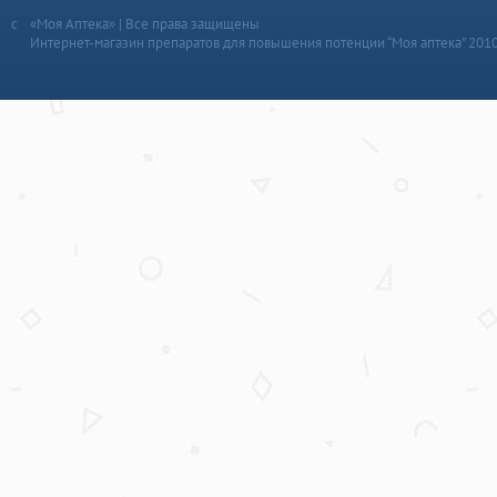
«Моя Аптека» | Все права защищены
Интернет-магазин препаратов для повышения потенции “Моя аптека” 201