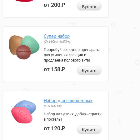
от 200
Р
Купить
Супер набор
(2х160мг, 4х80мг)
Попробуй все супер препараты
для усиления эрекции и
продления полового акта!
от 158
Р
Купить
Набор для влюбленных
(10х100 мг)
Набор для двоих, добавь страсти
в постель!
от 120
Р
Купить