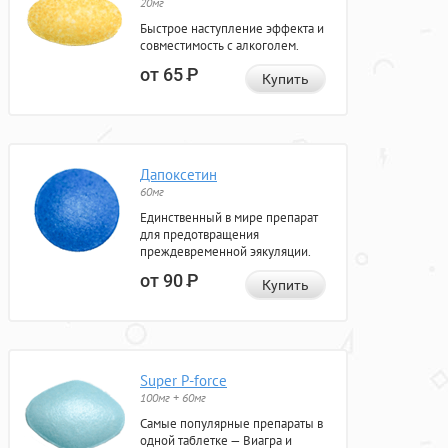
20мг
Быстрое наступление эффекта и
совместимость с алкоголем.
от 65
Р
Купить
Дапоксетин
60мг
Единственный в мире препарат
для предотвращения
преждевременной эякуляции.
от 90
Р
Купить
Super P-force
100мг + 60мг
Самые популярные препараты в
одной таблетке — Виагра и