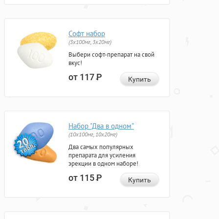
Софт набор
(3x100мг, 3x20мг)
Выбери софт-препарат на свой
вкус!
от 117
Р
Купить
Набор "Два в одном"
(10x100мг, 10x20мг)
Два самых популярных
препарата для усиления
эрекции в одном наборе!
от 115
Р
Купить