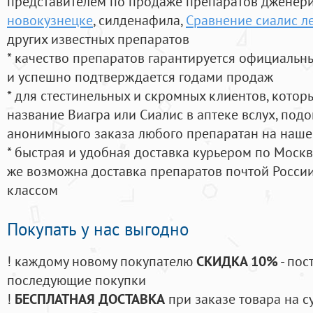
представителем по продаже препаратов дженер
новокузнецке
, силденафила
,
Сравнение сиалис л
других известных препаратов
* качество препаратов гарантируется официаль
и успешно подтверждается годами продаж
* для стестинельных и скромных клиентов, кото
название Виагра или Сиалис в аптеке вслух, под
анонимныого заказа любого препаратан на наше
* быстрая и удобная доставка курьером по Москве
же возможна доставка препаратов почтой России
классом
Покупать у нас выгодно
! каждому новому покупателю
СКИДКА 10%
- пос
последующие покупки
!
БЕСПЛАТНАЯ ДОСТАВКА
при заказе товара на с