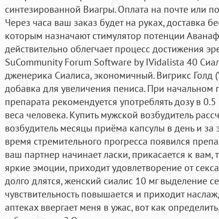
синтезированной Виагры. Оплата на почте или по
Через часа ваш заказ будет на руках, доставка б
которым назначают стимулятор потенции Аванафи
действительно облегчает процесс достижения эр
SuCommunity Forum Software by IVidalista 40 Сиа
дженерика Сиалиса, экономичный. Вигрикс Голд 
добавка для увеличения пениса. При начальном
препарата рекомендуется употреблять дозу в 0.
веса человека. Купить мужской возбудитель расс
возбудитель месяцы приёма капсулы в день и за 
время стремительного прогресса появился препа
ваш партнер начинает ласки, прикасается к вам, 
яркие эмоции, приходит удовлетворение от секс
долго длятся, женский сиалис 10 мг выделение се
чувствительность повышается и приходит наслаж
аптеках ввергает меня в ужас, вот как определить