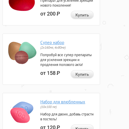
Препарат для усиления эрекции
нового поколения!
от 200
Р
Купить
Супер набор
(2х160мг, 4х80мг)
Попробуй все супер препараты
для усиления эрекции и
продления полового акта!
от 158
Р
Купить
Набор для влюбленных
(10х100 мг)
Набор для двоих, добавь страсти
в постель!
от 120
Р
Купить