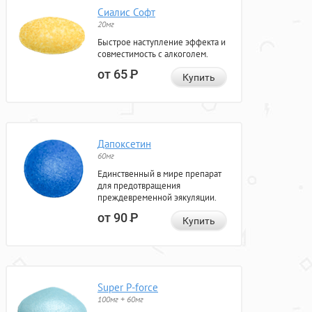
Сиалис Софт
20мг
Быстрое наступление эффекта и
совместимость с алкоголем.
от 65
Р
Купить
Дапоксетин
60мг
Единственный в мире препарат
для предотвращения
преждевременной эякуляции.
от 90
Р
Купить
Super P-force
100мг + 60мг