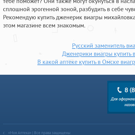
тебе поможет? Они также могут окунуться в насл
сплошной эрогенной зоной, разбудить в себе чувс
Рекомендую купить дженерик виагры михайловка,
этом магазине всем знакомым.
Русский заменитель ви
Дженерики виагры купить в
В какой аптеке купить в Омске виагр
«Моя Аптека» | Все права защищены