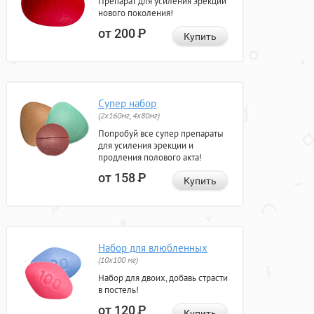
Препарат для усиления эрекции
нового поколения!
от 200
Р
Купить
Супер набор
(2х160мг, 4х80мг)
Попробуй все супер препараты
для усиления эрекции и
продления полового акта!
от 158
Р
Купить
Набор для влюбленных
(10х100 мг)
Набор для двоих, добавь страсти
в постель!
от 120
Р
Купить