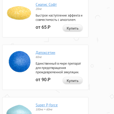
Сиалис Софт
20мг
Быстрое наступление эффекта и
совместимость с алкоголем.
от 65
Р
Купить
Дапоксетин
60мг
Единственный в мире препарат
для предотвращения
преждевременной эякуляции.
от 90
Р
Купить
Super P-force
100мг + 60мг