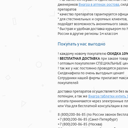
дженериков
Виагра в аптеках ростова
, си
препаратов
* качество препаратов гарантируется офи
* для стестинельных и скромных клиентов,
подойдет возможность анонимныого заказа
* быстрая и удобная доставка курьером по 
России в другие регионы 1м классом
Покупать у нас выгодно
! каждому новому покупателю
СКИДКА 10
!
БЕСПЛАТНАЯ ДОСТАВКА
при заказе товар
! оптовым покупателям СПЕЦИАЛЬНЫЕ цены
! так же у нас постоянно проводятся раз
Силденафила по очень выгодным ценам!
Cотрудники нашей фирмы прилагают макси
покупателей
доставка препаратов осуществляется без в
потенции, а так же
Виагра таблетки купить 
оплата принимаются через электронные пл
или Visa для бесплатной консультации в л
8
(800
)200-86-85
(
по России звонок беспла
+7
(800
)200-86-85
(
Санкт-Петербург)
+7
(800
)200-86-85
(
Москва)