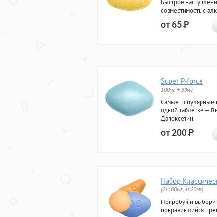
Быстрое наступлени
совместимость с ал
от 65
Р
Super P-force
100мг + 60мг
Самые популярные 
одной таблетке — Ви
Дапоксетин.
от 200
Р
Набор Классичес
(2x100мг, 4x20мг)
Попробуй и выбери
понравившийся преп