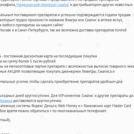
лденафила
,
Медецинский препорат сиалис
и дистрибьютором других известных
циальным поставщиком препаратов и успешно подтверждается годами продаж
 которым трудно произнести название Виагра или Сиалис в аптеке вслух,
 любого препаратан на нашем сайте!
Москве и в Санкт-Петербурге, так же возможна доставка препаратов почтой
%
- постоянная дисконтная карта на последующие покупки
а на сумму более 5 тысяч рублей
 на мелкооптовые партии препарата с возможностью выписки товарного чек
личные АКЦИИ позволяющие покупать дженерики Левитры, Сиалиса и
мальные усилия, чтобы сделать приобретение препаратов удобным для
ыходных дней круглосуточно. Для VIP клиентов: Сиалис и другие препараты дл
Украина
доставляются круглосуточно
атежные системы Яндекс Деньги, Web Money и с банковских карт Master Card
юбое время можно обратиться
»
по многоканальным телефонам:
тный),