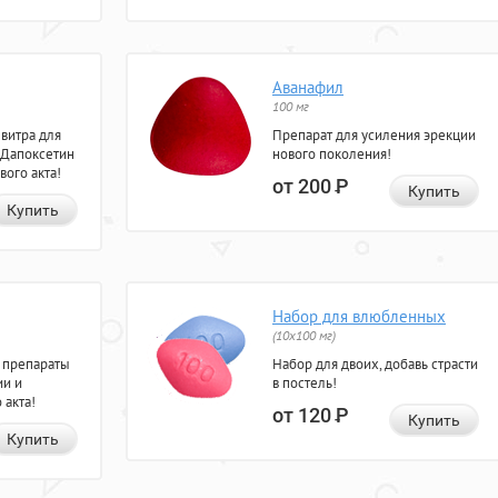
Аванафил
100 мг
евитра для
Препарат для усиления эрекции
 Дапоксетин
нового поколения!
вого акта!
от 200
Р
Купить
Купить
Набор для влюбленных
(10х100 мг)
 препараты
Набор для двоих, добавь страсти
ии и
в постель!
 акта!
от 120
Р
Купить
Купить