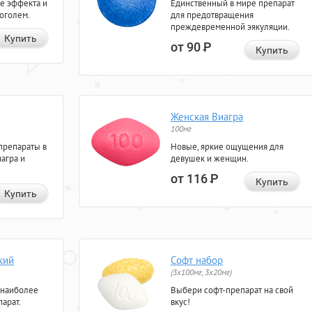
е эффекта и
Единственный в мире препарат
коголем.
для предотвращения
преждевременной эякуляции.
Купить
от 90
Р
Купить
Женская Виагра
100мг
препараты в
Новые, яркие ощущения для
агра и
девушек и женщин.
от 116
Р
Купить
Купить
кий
Софт набор
(3x100мг, 3x20мг)
 наиболее
Выбери софт-препарат на свой
арат.
вкус!