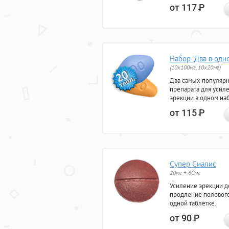
от 117
Р
Набор "Два в одн
(10x100мг, 10x20мг)
Два самых популяр
препарата для усил
эрекции в одном на
от 115
Р
Супер Сиалис
20мг + 60мг
Усиление эрекции до
продление полового
одной таблетке.
от 90
Р