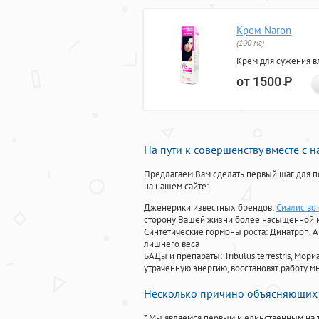
Крем Naron
(100 мг)
Крем для сужения в
от 1500
Р
На пути к совершенству вместе с 
Предлагаем Вам сделать первый шаг для п
на нашем сайте:
Дженерики известных брендов:
Сиалис во
сторону Вашей жизни более насыщенной 
Синтетические гормоны роста
: Динатроп, 
лишнего веса
БАДы и препараты:
Tribulus terrestris, М
утраченную энергию, восстановят работу мн
Несколько причино объясняющих 
* Мы являемся первым и единственным на 