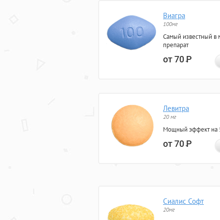
Виагра
100мг
Самый известный в 
препарат
от 70
Р
Левитра
20 мг
Мощный эффект на 5
от 70
Р
Сиалис Софт
20мг