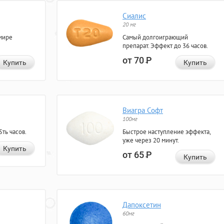
Сиалис
20 мг
мире
Самый долгоиграющий
препарат. Эффект до 36 часов.
от 70
Р
Купить
Купить
Виагра Софт
100мг
ть часов.
Быстрое наступление эффекта,
уже через 20 минут.
Купить
от 65
Р
Купить
Дапоксетин
60мг