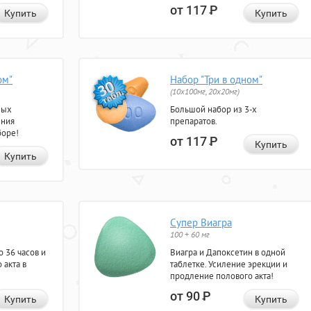
от 117
Р
Купить
Купить
ом"
Набор "Три в одном"
(10x100мг, 20x20мг)
ных
Большой набор из 3-х
ения
препаратов.
боре!
от 117
Р
Купить
Купить
Супер Виагра
100 + 60 мг
 36 часов и
Виагра и Дапоксетин в одной
 акта в
таблетке. Усиление эрекции и
продление полового акта!
от 90
Р
Купить
Купить