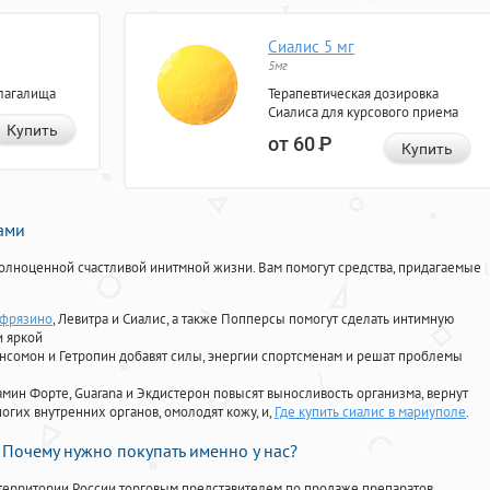
Сиалис 5 мг
5мг
лагалища
Терапевтическая дозировка
Сиалиса для курсового приема
Купить
от 60
Р
Купить
нами
олноценной счастливой инитмной жизни. Вам помогут средства, придагаемые
 фрязино
, Левитра и Сиалис, а также Попперсы помогут сделать интимную
и яркой
Ансомон и Гетропин добавят силы, энергии спортсменам и решат проблемы
ориамин Форте, Guarana и Экдистерон повысят выносливость организма, вернут
огих внутренних органов, омолодят кожу, и,
Где купить сиалис в мариуполе
.
Почему нужно покупать именно у нас?
территории России торговым представителем по продаже препаратов