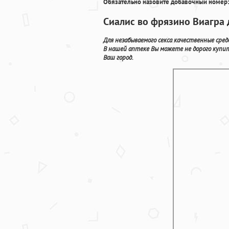
Обязательно назовите добавочный номер:
Сиалис во фрязино Виагра 
Для незабываемого секса качественные сре
В нашей аптеке Вы можете не дорого купи
Ваш город.