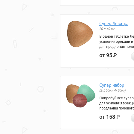
Супер Левитра
20 + 60 мг
В одной таблетке Л
усиления эрекции и
для продления поло
от 95
Р
Супер набор
(2х160мг, 4х80мг)
Попробуй все супер
для усиления эрекц
продления полового
от 158
Р