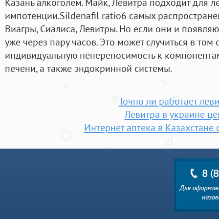
Казань алкоголем. Майк, Левитра подходит для 
импотенции.Sildenafil ratio6 самых распростра
Виагры, Сиалиса, Левитры. Но если они и появляю
уже через пару часов. Это может случиться в том 
индивидуальную непереносимость к компонентам
печени, а также эндокринной системы.
Точно ли работает лев
Левитра в украине це
Интернет аптека в Казахстане 