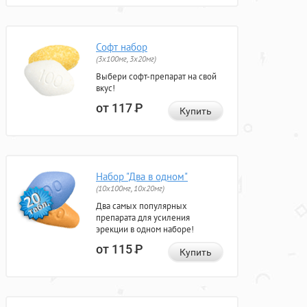
Софт набор
(3x100мг, 3x20мг)
Выбери софт-препарат на свой
вкус!
от 117
Р
Купить
Набор "Два в одном"
(10x100мг, 10x20мг)
Два самых популярных
препарата для усиления
эрекции в одном наборе!
от 115
Р
Купить