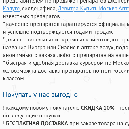
представителем по продаже препаратов дженер
Калуге
, силденафила
,
Левитра Купить Москва Апт
известных препаратов
* качество препаратов гарантируется официаль
и успешно подтверждается годами продаж
* для стестинельных и скромных клиентов, кото
название Виагра или Сиалис в аптеке вслух, под
анонимныого заказа любого препаратан на наше
* быстрая и удобная доставка курьером по Москве
же возможна доставка препаратов почтой России
классом
Покупать у нас выгодно
! каждому новому покупателю
СКИДКА 10%
- пос
последующие покупки
!
БЕСПЛАТНАЯ ДОСТАВКА
при заказе товара на с