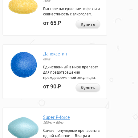
20мг
Быстрое наступление эффекта и
совместимость с алкоголем.
от 65
Р
Купить
Дапоксетин
60мг
Единственный в мире препарат
для предотвращения
преждевременной эякуляции.
от 90
Р
Купить
Super P-force
100мг + 60мг
Самые популярные препараты в
одной таблетке — Виагра и