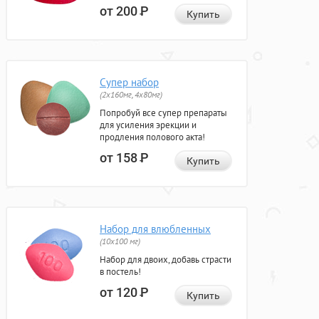
от 200
Р
Купить
Супер набор
(2х160мг, 4х80мг)
Попробуй все супер препараты
для усиления эрекции и
продления полового акта!
от 158
Р
Купить
Набор для влюбленных
(10х100 мг)
Набор для двоих, добавь страсти
в постель!
от 120
Р
Купить