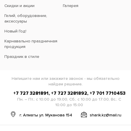
Скидки и акции
Галерея
Гелий, оборудование,
аксессуары
Новый Год!
Карнавально праздничная
продукция
Праздник в стиле
Напишите нам или закажите звонок - мы обязательно
найдем решение.
+7 727 3281891, +7 727 3281892, +7 701 7710453
Пн. – Пт.: с 10:00 до 19:00, Сб.: с 10:00 до 17:00, Вс.: С
10:00 до 15:00
г. Алматы ул. Муканова 154
sharik.kz@mail.ru