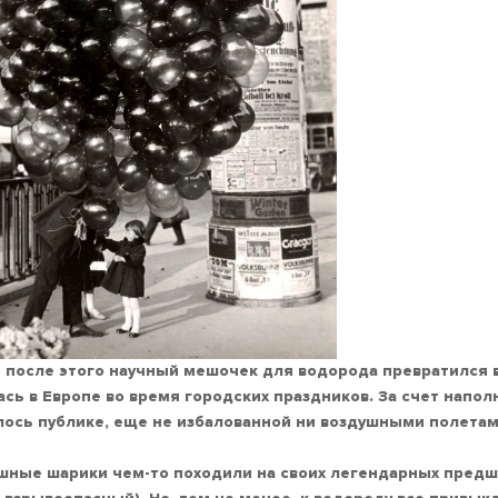
0 после этого научный мешочек для водорода превратился 
сь в Европе во время городских праздников. За счет наполн
лось публике, еще не избалованной ни воздушными полетами
шные шарики чем-то походили на своих легендарных предше