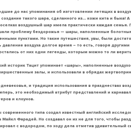
дшие до нас упоминания об изготовлении летящих в воздухе
создание такого шара, сделанного из… кожи кита и быка! А 
поселках воздушный шар имела практически каждая семья.
шали проблему бездорожья — шары, наполненные болотным
енными пунктами. Но такие путешествия, увы, были достат
 давление воздуха долгое время – то есть, говоря другим
, остались от них одни легенды, которым можно то ли верить
ий историк Тацит упоминает «шары», наполненные воздухо
пиршественные залы, и использовали в обрядах жертвопри
едневековья, и традиция использования в празднествах во
теперь, это необходимый атрибут представлений и карнавал
еров и клоунов.
 современного типа создал известный английский исследо
 Майкл Фарадей. Но создавал он их не для того, чтобы раз
ровал с водородом, по ходу дела отметив удивительный св