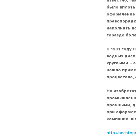
известно, га
было вплоть 
оформление п
правопорядка
наполнять в
гораздо боле
В 1931 году
водных диспе
круглыми – 
нашло приме
процветала,
Но изобретат
промышленно
прочными, д
при оформле
компании, ш
http://nechtopo