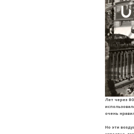
Лет через 8
использовала
очень нрави
Но эти возду