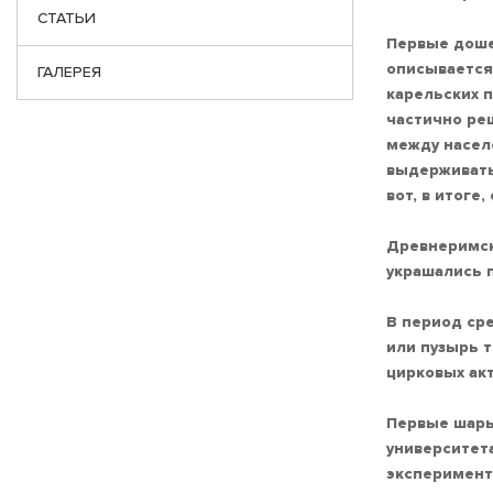
СТАТЬИ
Первые доше
описывается 
ГАЛЕРЕЯ
карельских 
частично ре
между насел
выдерживать
вот, в итоге
Древнеримск
украшались 
В период ср
или пузырь 
цирковых акт
Первые шары
университета
эксперименти