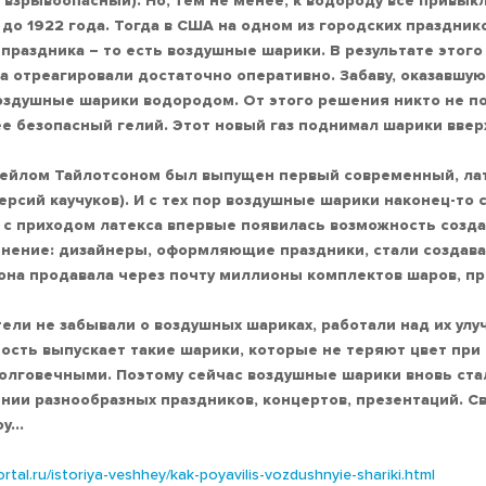
з взрывоопасный). Но, тем не менее, к водороду все привыкл
до 1922 года. Тогда в США на одном из городских праздник
раздника – то есть воздушные шарики. В результате этого
 отреагировали достаточно оперативно. Забаву, оказавшую
оздушные шарики водородом. От этого решения никто не по
е безопасный гелий. Этот новый газ поднимал шарики вверх
 Нейлом Тайлотсоном был выпущен первый современный, ла
рсий каучуков). И с тех пор воздушные шарики наконец-то 
а с приходом латекса впервые появилась возможность созд
нение: дизайнеры, оформляющие праздники, стали создава
 она продавала через почту миллионы комплектов шаров, п
ели не забывали о воздушных шариках, работали над их улу
сть выпускает такие шарики, которые не теряют цвет при с
олговечными. Поэтому сейчас воздушные шарики вновь ста
нии разнообразных праздников, концертов, презентаций. С
оу…
rtal.ru/istoriya-veshhey/kak-poyavilis-vozdushnyie-shariki.html