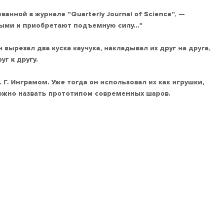
анной в журнале "Quarterly Journal of Science", —
ными и приобретают подъемную силу…"
ырезал два куска каучука, накладывал их друг на друга,
г к другу.
. Инграмом. Уже тогда он использовал их как игрушки,
можно назвать прототипом современных шаров.