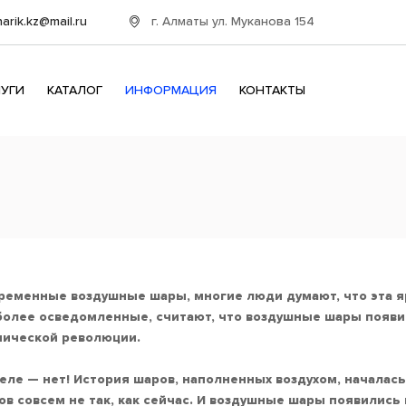
г. Алматы ул. Муканова 154
harik.kz@mail.ru
ЛУГИ
КАТАЛОГ
ИНФОРМАЦИЯ
КОНТАКТЫ
временные воздушные шары, многие люди думают, что эта яр
более осведомленные, считают, что воздушные шары появил
нической революции.
еле — нет! История шаров, наполненных воздухом, началас
в совсем не так, как сейчас. И воздушные шары появились 