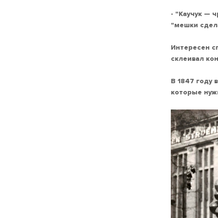
- "Каучук — 
"мешки сдел
Интересен сп
склеивал кон
В 1847 году 
которые нуж