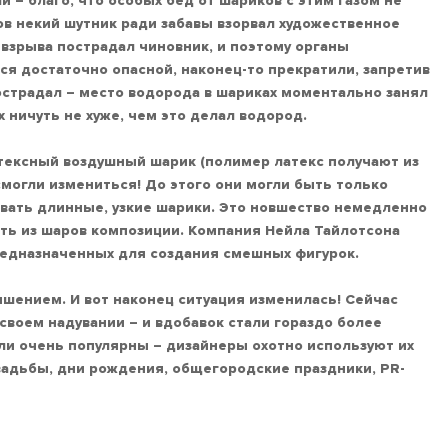
и – благо, что особых бед от шариков с этим газом не
ов некий шутник ради забавы взорвал художественное
 взрыва пострадал чиновник, и поэтому органы
ся достаточно опасной, наконец-то прекратили, запретив
страдал – место водорода в шариках моментально занял
 ничуть не хуже, чем это делал водород.
тексный воздушный шарик (полимер латекс получают из
смогли измениться! До этого они могли быть только
авать длинные, узкие шарики. Это новшество немедленно
ть из шаров композиции. Компания Нейла Тайлотсона
редназначенных для создания смешных фигурок.
чшением. И вот наконец ситуация изменилась! Сейчас
воем надувании – и вдобавок стали гораздо более
ли очень популярны – дизайнеры охотно используют их
вадьбы, дни рождения, общегородские праздники, PR-