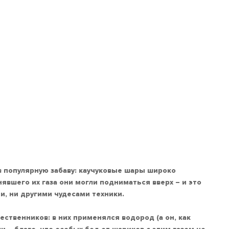
в популярную забаву: каучуковые шары широко
явшего их газа они могли подниматься вверх – и это
, ни другими чудесами техники.
ственников: в них применялся водород (а он, как