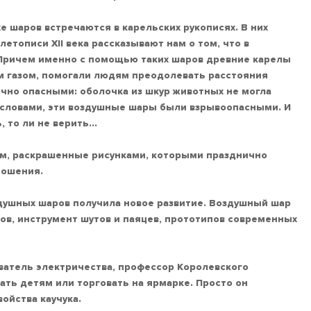
 шаров встречаются в карельских рукописях. В них
летописи XII века рассказывают нам о том, что в
 Причем именно с помощью таких шаров древние карелы
 газом, помогали людям преодолевать расстояния
очно опасными: оболочка из шкур животных не могла
и словами, эти воздушные шары были взрывоопасными. И
, то ли не верить…
м, раскрашенные рисунками, которыми празднично
ношения.
здушных шаров получила новое развитие. Воздушный шар
ов, инструмент шутов и паяцев, прототипов современных
ватель электричества, профессор Королевского
дать детям или торговать на ярмарке. Просто он
ойства каучука.