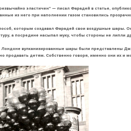
чрезвычайно эластичен" — писал Фарадей в статье, опубликов
анные из него при наполнении газом становились прозрач
особ, которым создавал Фарадей свои воздушные шары. Он в
туру, а посредине насыпал муку, чтобы стороны не липли дру
в Лондоне вулканизированные шары были представлены Дж. Г
но продавать детям. Собственно говоря, именно они их и 