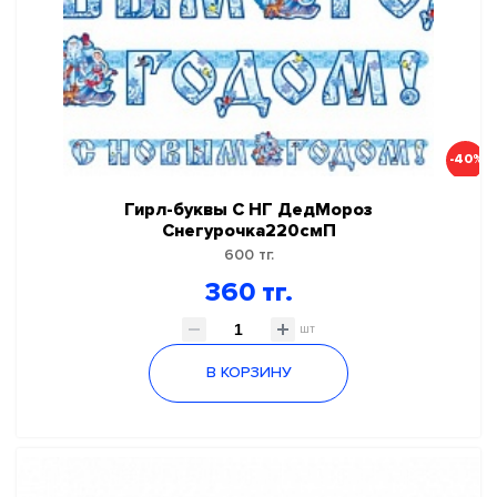
-40%
Гирл-буквы С НГ ДедМороз
Снегурочка220смП
600 тг.
360 тг.
шт
В КОРЗИНУ