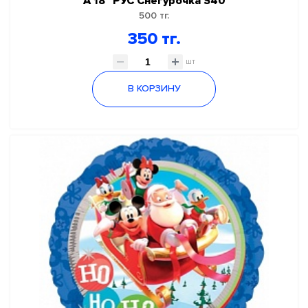
А 18" РУС Снегурочка S40
500 тг.
350 тг.
шт
В КОРЗИНУ