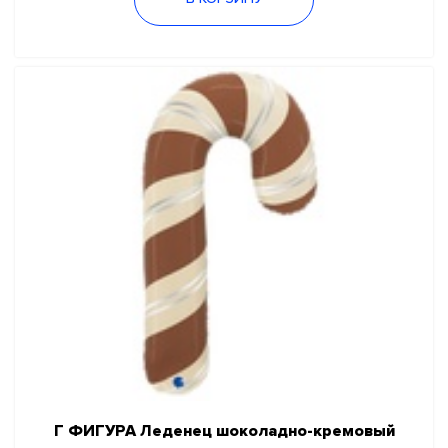
Г ФИГУРА Леденец шоколадно-кремовый