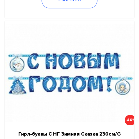
В КОРЗИНУ
-40%
Гирл-буквы С НГ Зимняя Сказка 230см/G