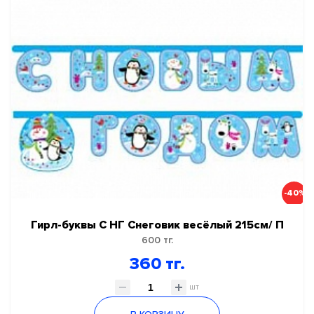
-40%
Гирл-буквы С НГ Снеговик весёлый 215см/ П
600 тг.
360 тг.
шт