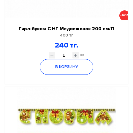
-40%
Гирл-буквы С НГ Медвежонок 200 см/П
400 тг.
240 тг.
шт
В КОРЗИНУ