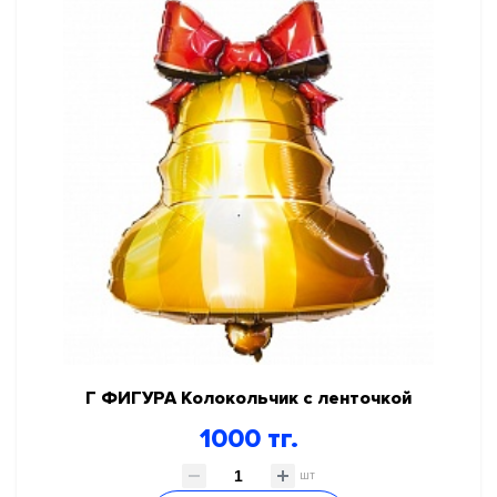
СКИДКИ И АКЦИИ
ГЕЛИЙ, ОБОРУДОВАНИЕ, АКСЕССУАРЫ
НОВЫЙ ГОД!
КАРНАВАЛЬНО ПРАЗДНИЧНАЯ ПРОДУКЦИЯ
ПРАЗДНИК В СТИЛЕ
День Рождения
Я родился
Для девочек
Для мальчиков
Детский праздник
Г ФИГУРА Колокольчик с ленточкой
Любовь
1000 тг.
Праздник в стиле
Свадьба
шт