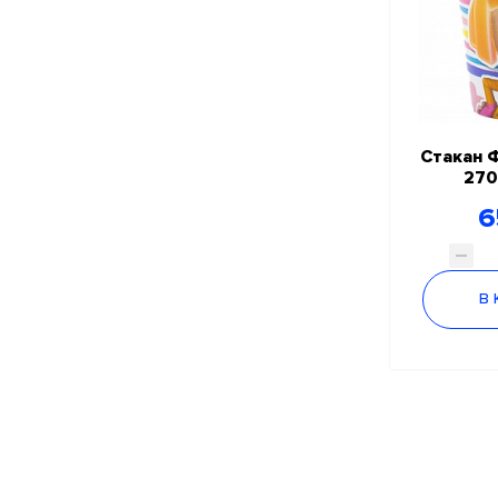
Стакан 
270
6
В