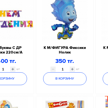
буквы С ДР
К М/ФИГУРА Фиксики
К 
ки 220см/А
Нолик
00 тг.
350 тг.
шт
шт
 КОРЗИНУ
В КОРЗИНУ