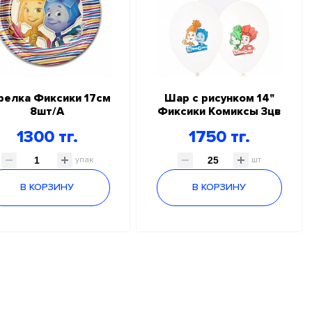
релка Фиксики 17см
Шар с рисунком 14"
8шт/A
Фиксики Комиксы 3цв
1300 тг.
1750 тг.
упак
шт
В КОРЗИНУ
В КОРЗИНУ