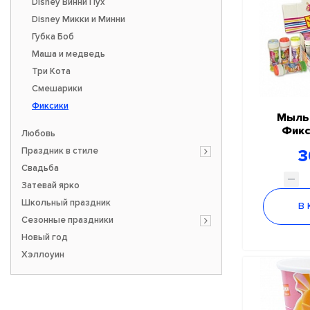
Disney Винни Пух
Disney Микки и Минни
Губка Боб
Маша и медведь
Три Кота
Смешарики
Фиксики
Мыль
Фикс
Любовь
Праздник в стиле
3
Свадьба
Затевай ярко
Школьный праздник
В
Сезонные праздники
Новый год
Хэллоуин