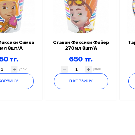
Фиксики Симка
Стакан Фиксики Файер
Та
мл 8шт/A
270мл 8шт/A
50 тг.
650 тг.
упак
упак
 КОРЗИНУ
В КОРЗИНУ