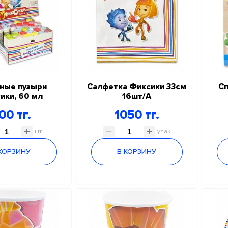
ные пузыри
Салфетка Фиксики 33см
Сп
ики, 60 мл
16шт/А
00 тг.
1050 тг.
шт
упак
 КОРЗИНУ
В КОРЗИНУ