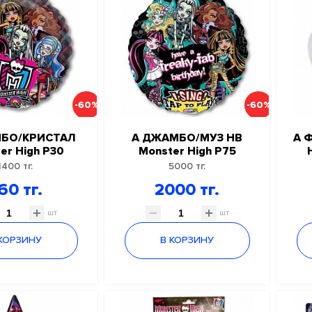
-60%
-60%
БО/КРИСТАЛ
А ДЖАМБО/МУЗ НВ
А 
er High Р30
Monster High Р75
1400 тг.
5000 тг.
60 тг.
2000 тг.
шт
шт
 КОРЗИНУ
В КОРЗИНУ