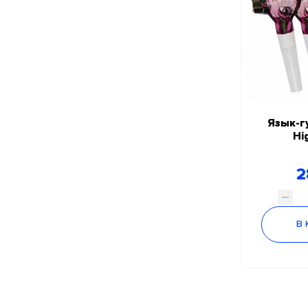
Язык-г
Hi
2
В