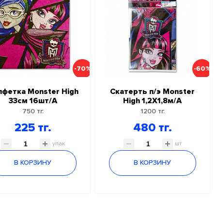
-70%
-60%
лфетка Monster High
Скатерть п/э Monster
33см 16шт/А
High 1,2Х1,8м/А
750 тг.
1200 тг.
225 тг.
480 тг.
упак
шт
В КОРЗИНУ
В КОРЗИНУ