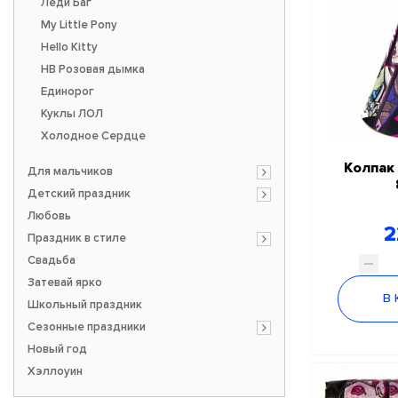
Леди Баг
My Little Pony
Hello Kitty
HB Розовая дымка
Единорог
Куклы ЛОЛ
Холодное Сердце
Колпак 
Для мальчиков
Детский праздник
Любовь
2
Праздник в стиле
Свадьба
Затевай ярко
В
Школьный праздник
Сезонные праздники
Новый год
Хэллоуин