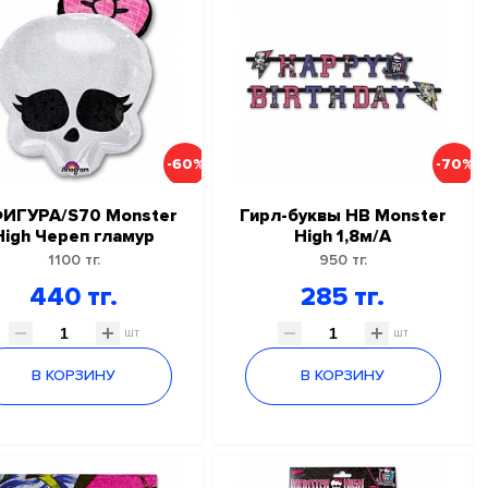
-60%
-70%
ФИГУРА/S70 Monster
Гирл-буквы НВ Monster
High Череп гламур
High 1,8м/А
1100 тг.
950 тг.
440 тг.
285 тг.
шт
шт
В КОРЗИНУ
В КОРЗИНУ