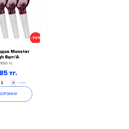
-70%
удок Monster
gh 8шт/А
950 тг.
85 тг.
упак
 КОРЗИНУ