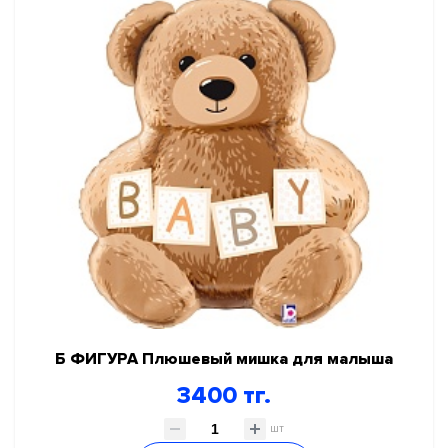
СКИДКИ И АКЦИИ
ГЕЛИЙ, ОБОРУДОВАНИЕ, АКСЕССУАРЫ
НОВЫЙ ГОД!
КАРНАВАЛЬНО ПРАЗДНИЧНАЯ ПРОДУКЦИЯ
ПРАЗДНИК В СТИЛЕ
День Рождения
Я родился
Для девочек
Для мальчиков
Детский праздник
Б ФИГУРА Плюшевый мишка для малыша
Любовь
3400 тг.
Праздник в стиле
Свадьба
шт