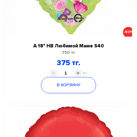
-50%
А 18" НВ Любимой Маме S40
750 тг.
375 тг.
шт
В КОРЗИНУ