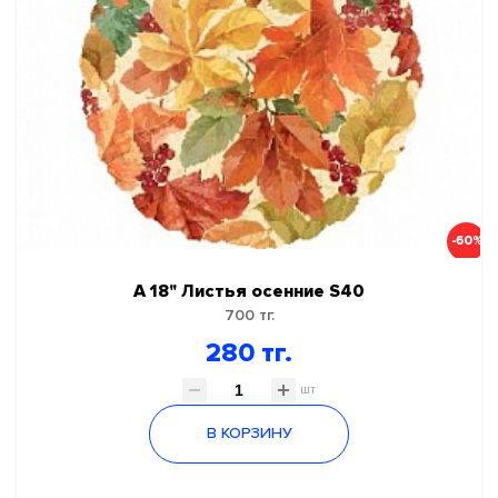
-60%
А 18" Листья осенние S40
700 тг.
280 тг.
шт
В КОРЗИНУ