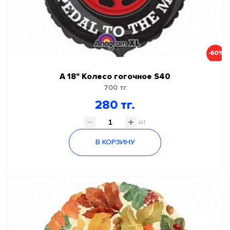
-60%
А 18" Колесо гогочное S40
700 тг.
280 тг.
шт
В КОРЗИНУ