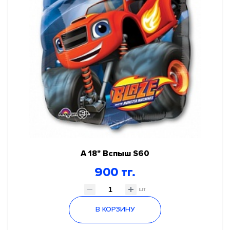
А 18" Вспыш S60
900 тг.
шт
В КОРЗИНУ