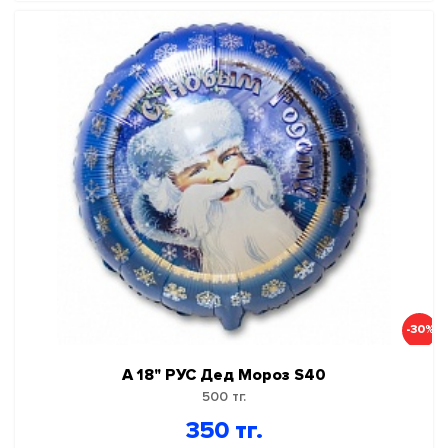
-30%
А 18" РУС Дед Мороз S40
500 тг.
350 тг.