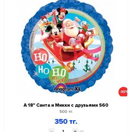
-30%
А 18" Санта и Микки с друзьями S60
500 тг.
350 тг.
шт