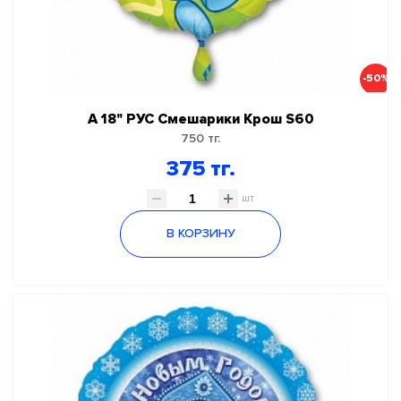
-50%
А 18" РУС Смешарики Крош S60
750 тг.
375 тг.
шт
В КОРЗИНУ