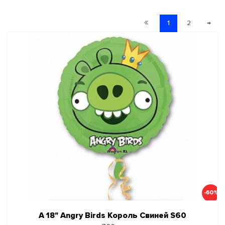
1
2
→
-60%
А 18" Angry Birds Король Свиней S60