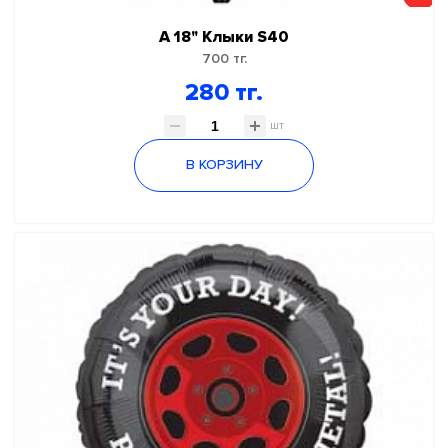
А 18" Клыки S40
700 тг.
280 тг.
шт
В КОРЗИНУ