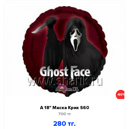
-60%
А 18" Маска Крик S60
700 тг.
280 тг.