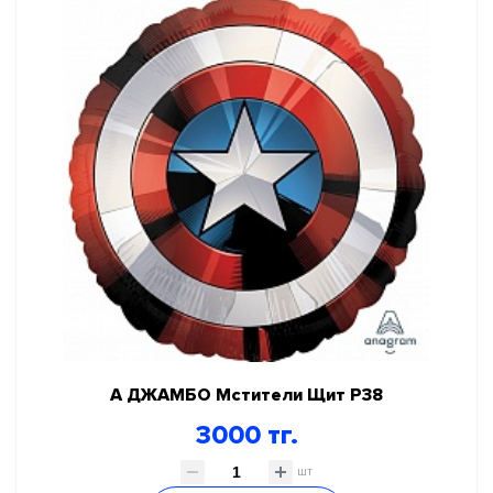
18" с рисунком
22"-32" с рисунком
3D
Без рисунка
Без рисунка блеск
Ходячие фигуры
Шары фигурные большие
Шары фигурные малые
СКИДКИ И АКЦИИ
ГЕЛИЙ, ОБОРУДОВАНИЕ, АКСЕССУАРЫ
НОВЫЙ ГОД!
А ДЖАМБО Мстители Щит P38
КАРНАВАЛЬНО ПРАЗДНИЧНАЯ ПРОДУКЦИЯ
3000 тг.
ПРАЗДНИК В СТИЛЕ
шт