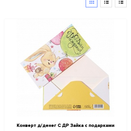
ШАРЫ ФОЛЬГИРОВАННЫЕ
СКИДКИ И АКЦИИ
ГЕЛИЙ, ОБОРУДОВАНИЕ, АКСЕССУАРЫ
НОВЫЙ ГОД!
КАРНАВАЛЬНО ПРАЗДНИЧНАЯ ПРОДУКЦИЯ
Гирлянды и декорации
Игры, игрушки
Карнавальные аксессуары
Праздничная полиграфия
Сервировка стола
ПРАЗДНИК В СТИЛЕ
Конверт д/денег С ДР Зайка с подарками