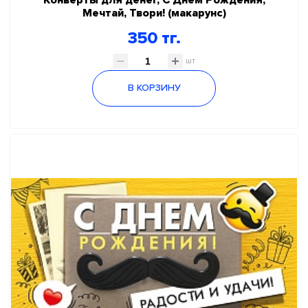
Мечтай, Твори! (макарунс)
350 тг.
шт
В КОРЗИНУ