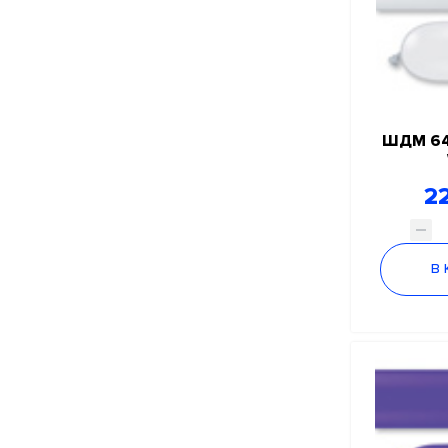
ШДМ 64
22
В