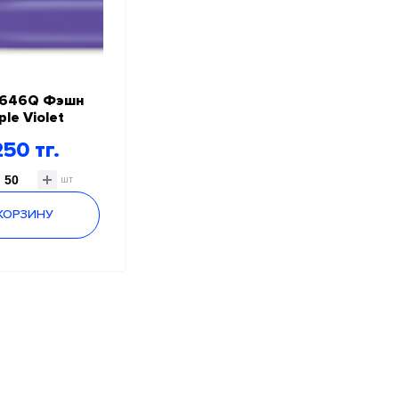
646Q Фэшн
ple Violet
50 тг.
шт
 КОРЗИНУ