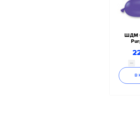
ШДМ 
Pur
22
В