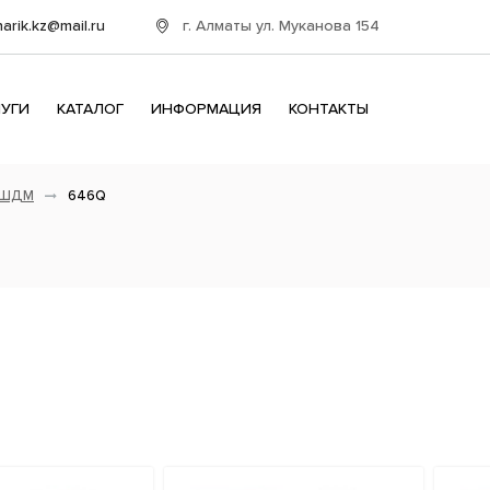
г. Алматы ул. Муканова 154
harik.kz@mail.ru
ЛУГИ
КАТАЛОГ
ИНФОРМАЦИЯ
КОНТАКТЫ
ШДМ
646Q