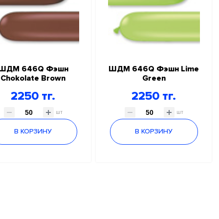
ШДМ 646Q Фэшн
ШДМ 646Q Фэшн Lime
Chokolate Brown
Green
2250 тг.
2250 тг.
шт
шт
В КОРЗИНУ
В КОРЗИНУ