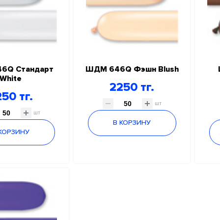
6Q Стандарт
ШДМ 646Q Фэшн Blush
White
2250 тг.
50 тг.
шт
шт
В КОРЗИНУ
 КОРЗИНУ