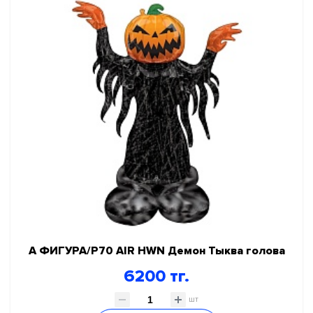
СКИДКИ И АКЦИИ
ГЕЛИЙ, ОБОРУДОВАНИЕ, АКСЕССУАРЫ
НОВЫЙ ГОД!
КАРНАВАЛЬНО ПРАЗДНИЧНАЯ ПРОДУКЦИЯ
ПРАЗДНИК В СТИЛЕ
День Рождения
Я родился
Для девочек
Для мальчиков
Детский праздник
А ФИГУРА/P70 AIR HWN Демон Тыква голова
Любовь
6200 тг.
Праздник в стиле
Свадьба
шт