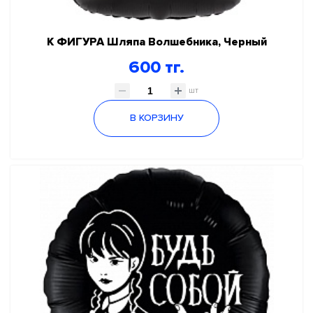
К ФИГУРА Шляпа Волшебника, Черный
600 тг.
шт
В КОРЗИНУ