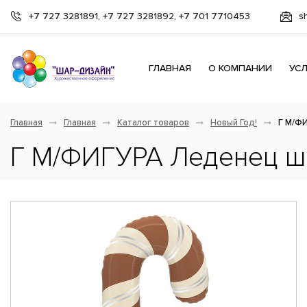
+7 727 3281891, +7 727 3281892, +7 701 7710453
s
ГЛАВНАЯ
О КОМПАНИИ
УС
Главная
Главная
Каталог товаров
Новый Год!
Г М/Ф
Г М/ФИГУРА Леденец ш