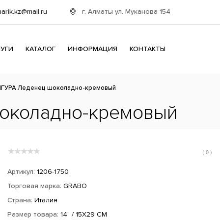
г. Алматы ул. Муканова 154
harik.kz@mail.ru
ЛУГИ
КАТАЛОГ
ИНФОРМАЦИЯ
КОНТАКТЫ
ИГУРА Леденец шоколадно-кремовый
околадно-кремовый
( 0 )
Артикул:
1206-1750
Торговая марка:
GRABO
Страна:
Италия
Размер товара:
14" / 15X29 CM