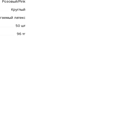
Розовый/Pink
Круглый
гаемый латекс
50 шт
96 тг