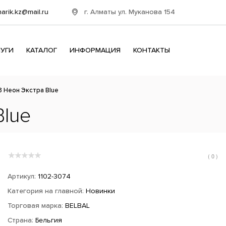
г. Алматы ул. Муканова 154
harik.kz@mail.ru
ЛУГИ
КАТАЛОГ
ИНФОРМАЦИЯ
КОНТАКТЫ
3 Неон Экстра Blue
Blue
( 0 )
Артикул:
1102-3074
Категория на главной:
Новинки
Торговая марка:
BELBAL
Страна:
Бельгия