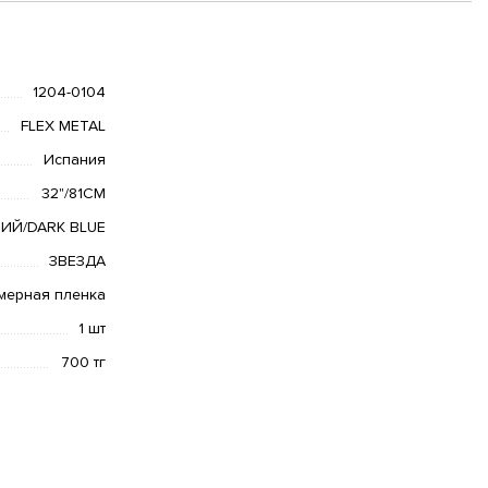
1204-0104
FLEX METAL
Испания
32"/81СМ
ИЙ/DARK BLUE
ЗВЕЗДА
мерная пленка
1 шт
700 тг