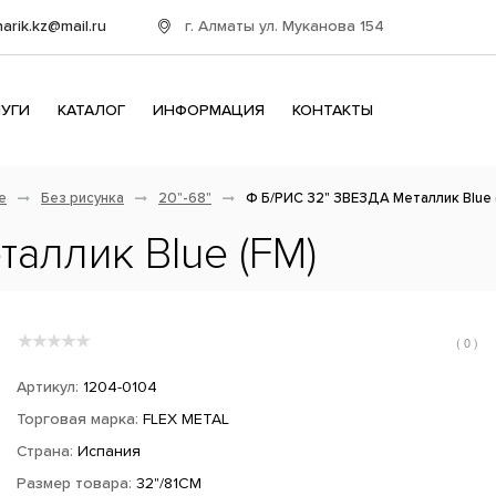
г. Алматы ул. Муканова 154
harik.kz@mail.ru
ЛУГИ
КАТАЛОГ
ИНФОРМАЦИЯ
КОНТАКТЫ
е
Без рисунка
20"-68"
Ф Б/РИС 32" ЗВЕЗДА Металлик Blue 
аллик Blue (FM)
( 0 )
Артикул:
1204-0104
Торговая марка:
FLEX METAL
Страна:
Испания
Размер товара:
32"/81СМ