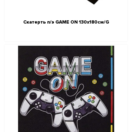
Скатерть п/э GAME ON 130х180см/G