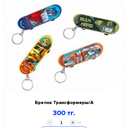
СКИДКИ И АКЦИИ
ГЕЛИЙ, ОБОРУДОВАНИЕ, АКСЕССУАРЫ
НОВЫЙ ГОД!
КАРНАВАЛЬНО ПРАЗДНИЧНАЯ ПРОДУКЦИЯ
ПРАЗДНИК В СТИЛЕ
День Рождения
Я родился
Для девочек
Для мальчиков
Disney Тачки
Брелок Трансформеры/A
Marvel Человек-Паук
300 тг.
Бэтмен
шт
Техника