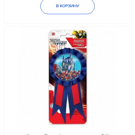
Самолёты
В КОРЗИНУ
Футбол
Трансформеры
Черепашки Ниндзя
Щенячий патруль
Формула 1
Детский праздник
Любовь
Праздник в стиле
Свадьба
Затевай ярко
Школьный праздник
Сезонные праздники
Новый год
Хэллоуин