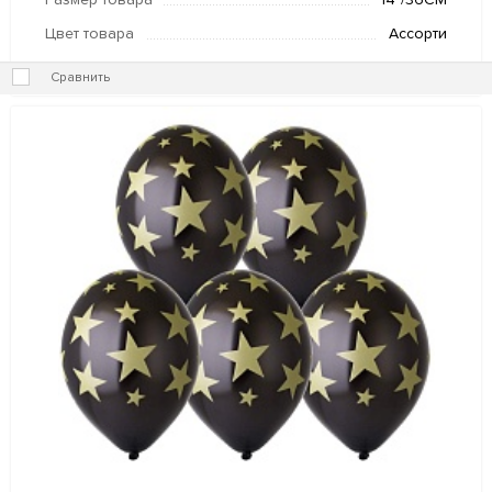
Размер товара
14"/36СМ
Цвет товара
Ассорти
Сравнить