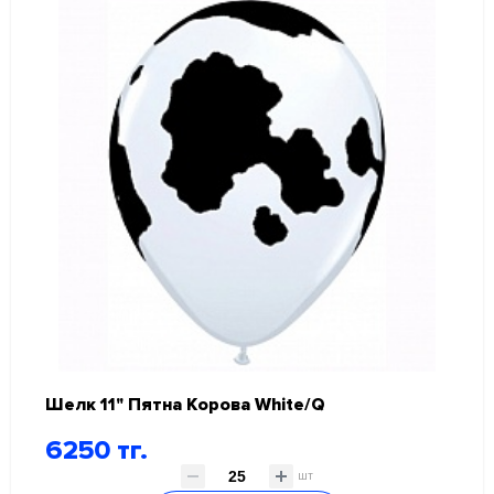
Круглые с рисунком
Шар с рисунком
Шелкография
Специальные шары
Фигурные
Хром
ШДМ
ШАРЫ ФОЛЬГИРОВАННЫЕ
СКИДКИ И АКЦИИ
ГЕЛИЙ, ОБОРУДОВАНИЕ, АКСЕССУАРЫ
Шелк 11" Пятна Корова White/Q
НОВЫЙ ГОД!
6250 тг.
КАРНАВАЛЬНО ПРАЗДНИЧНАЯ ПРОДУКЦИЯ
шт